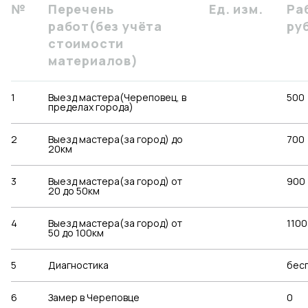
№
Перечень
Ед. изм.
Ра
работ(без учёта
руб
стоимости
материалов)
1
Выезд мастера(Череповец, в
500
пределах города)
2
Выезд мастера(за город) до
700
20км
3
Выезд мастера(за город) от
900
20 до 50км
4
Выезд мастера(за город) от
1100
50 до 100км
5
Диагностика
бес
6
Замер в Череповце
0