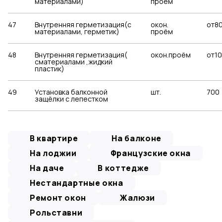
материалами)
проём
47
Внутренняя герметизация(с
окон.
от8
материалами, герметик)
проём
48
Внутренняя герметизация(
окон.проём
от1
сматериалами ,жидкий
пластик)
49
Установка балконной
шт.
700
защёлки с лепестком
В квартире
На балконе
На лоджии
Французские окна
На даче
В коттедже
Нестандартные окна
Ремонт окон
Жалюзи
Рольставни