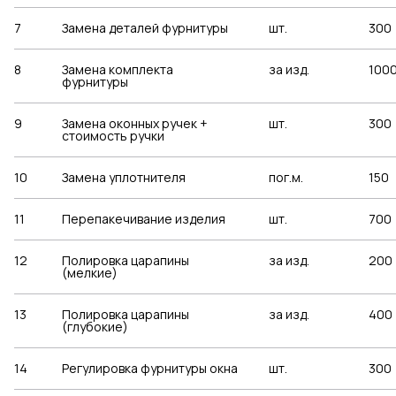
7
Замена деталей фурнитуры
шт.
300
8
Замена комплекта
за изд.
100
фурнитуры
9
Замена оконных ручек +
шт.
300
стоимость ручки
10
Замена уплотнителя
пог.м.
150
11
Перепакечивание изделия
шт.
700
12
Полировка царапины
за изд.
200
(мелкие)
13
Полировка царапины
за изд.
400
(глубокие)
14
Регулировка фурнитуры окна
шт.
300