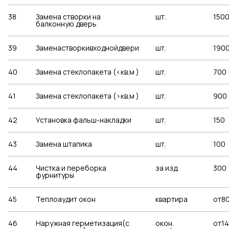
38
Замена створки на
шт.
150
балконную дверь
39
Заменастворкивходнойдвери
шт.
190
40
Замена стеклопакета (<кв.м )
шт.
700
41
Замена стеклопакета (>кв.м )
шт.
900
42
Установка фальш-накладки
шт.
150
43
Замена штапика
шт.
100
44
Чистка и переборка
за изд.
300
фурнитуры
45
Теплоаудит окон
квартира
от8
46
Наружная герметизация(с
окон.
от1