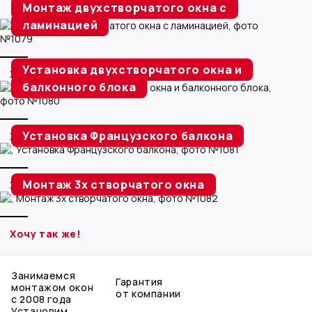
Монтаж двухстворчатого окна с
ламинацией
Установка двухстворчатого окна и
Хочу так же!
балконного блока
Установка Французского балкона
Хочу так же!
Монтаж 3х створчатого окна
Хочу так же!
Хочу так же!
Занимаемся
Гарантия
монтажом окон
от компании
с 2008 года
Установим