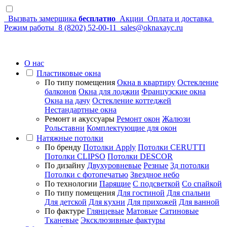
Вызвать замерщика
бесплатно
Акции
Оплата и доставка
Режим работы
8 (8202) 52-00-11
sales@oknaxayc.ru
О нас
Пластиковые окна
По типу помещения
Окна в квартиру
Остекление
балконов
Окна для лоджии
Французские окна
Окна на дачу
Остекление коттеджей
Нестандартные окна
Ремонт и акуссуары
Ремонт окон
Жалюзи
Рольставни
Комплектующие для окон
Натяжные потолки
По бренду
Потолки Apply
Потолки CERUTTI
Потолки CLIPSO
Потолки DESCOR
По дизайну
Двухуровневые
Резные
3д потолки
Потолки с фотопечатью
Звездное небо
По технологии
Парящие
С подсветкой
Со спайкой
По типу помещения
Для гостиной
Для спальни
Для детской
Для кухни
Для прихожей
Для ванной
По фактуре
Глянцевые
Матовые
Сатиновые
Тканевые
Эксклюзивные фактуры